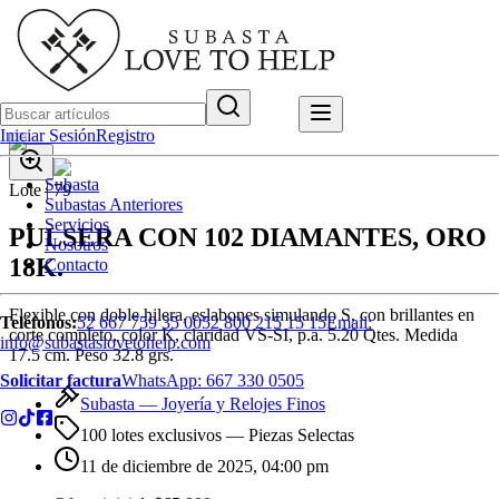
Iniciar Sesión
Registro
Subasta
Lote |
79
Subastas Anteriores
Servicios
PULSERA CON 102 DIAMANTES, ORO
Nosotros
18K.
Contacto
Flexible con doble hilera, eslabones simulando S, con brillantes en
Teléfonos:
52 667 759 35 00
52 800 215 15 15
Email:
corte completo, color K, claridad VS-SI, p.a. 5.20 Qtes. Medida
info@subastaslovetohelp.com
17.5 cm. Peso 32.8 grs.
Solicitar factura
WhatsApp:
667 330 0505
Subasta —
Joyería y Relojes Finos
100 lotes exclusivos
— Piezas Selectas
11 de diciembre de 2025, 04:00 pm