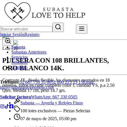
Iniciar Sesión
Registro
Subasta
Lote |
20
Subastas Anteriores
Servicios
PULSERA CON 108 BRILLANTES,
Nosotros
ORO BLANCO 14K.
Contacto
Contraste JX, diseńo flexible, los diamantes montados en 18
Teléfonos:
52 667 759 35 00
52 800 215 15 15
Email:
estrellas, todos en corte completo color J, claridad VS, p.a 2.50
info@subastaslovetohelp.com
Qtes. Medida 17 cm, peso 14.7 grs.
Solicitar factura
WhatsApp:
667 330 0505
Subasta —
Joyería y Relojes Finos
100 lotes exclusivos
— Piezas Selectas
07 de mayo de 2025, 05:00 pm