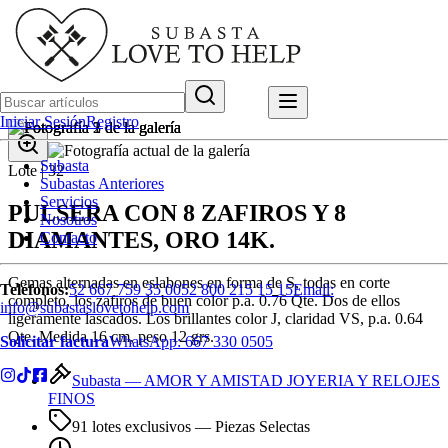
Iniciar Sesión
Registro
Subasta
Lote |
32
Subastas Anteriores
Servicios
PULSERA CON 8 ZAFIROS Y 8
Nosotros
DIAMANTES, ORO 14K.
Contacto
Gemas alternadas en eslabones en forma de S, todas en corte
Teléfonos:
52 667 759 35 00
52 800 215 15 15
Email:
completo, los zafiros de buen color p.a. 0.76 Qte. Dos de ellos
info@subastaslovetohelp.com
ligeramente lascados. Los brillantes color J, claridad VS, p.a. 0.64
Qte. Medida 16 cm, peso 12 grs.
Solicitar factura
WhatsApp:
667 330 0505
Subasta —
AMOR Y AMISTAD JOYERIA Y RELOJES
FINOS
91 lotes exclusivos
— Piezas Selectas