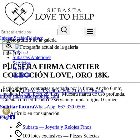
Iniciar Sesión
Registro
Subasta
Lote |
66
Subastas Anteriores
Servicios
PULSERA FIRMA CARTIER
Nosotros
COLECCIÓN LOVE, ORO 18K.
Contacto
Estilo abierto, contrastes y seriada por la firma. Ancho 6 mm,
Teléfonos:
52 667 759 35 00
52 800 215 15 15
Email:
medida 17 cm. Peso 25.4 grs. Muestra marca de uso profunda.
info@subastaslovetohelp.com
Cuenta con certificado de servicio y funda original Cartier.
Solicitar factura
WhatsApp:
667 330 0505
Artículo en consignación
Subasta —
Joyería y Relojes Finos
100 lotes exclusivos
— Piezas Selectas