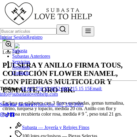
Iniciar Sesión
Registro
Subasta
Lote |
42
Subastas Anteriores
Servicios
PULSERA Y ANILLO FIRMA TOUS,
Nosotros
COLECCIÓN FLOWER ENAMEL,
Contacto
CON PIEDRAS MULTICOLOR Y
ESMALTE, ORO 18K.
Teléfonos:
52 667 759 35 00
52 800 215 15 15
Email:
info@subastaslovetohelp.com
Esclava en eslabones con 3 flores esmaltadas, gemas turmalina,
Solicitar factura
WhatsApp:
667 330 0505
citrino, turquesa y topacio, medida 20 cm. Anillo con flor y
mariposa recubierta color rosa, medida # 9 ˝, peso total 21 grs.
Subasta —
Joyería y Relojes Finos
100 lotes exclusivos
— Piezas Selectas