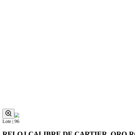
Lote |
96
RELOJ CALIBRE DE CARTIER, ORO R