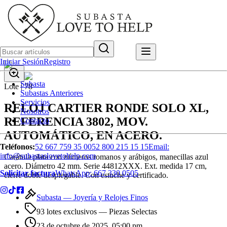
Iniciar Sesión
Registro
Subasta
Lote |
78
Subastas Anteriores
Servicios
RELOJ CARTIER RONDE SOLO XL,
Nosotros
REFERENCIA 3802, MOV.
Contacto
AUTOMÁTICO, EN ACERO.
Teléfonos:
52 667 759 35 00
52 800 215 15 15
Email:
info@subastaslovetohelp.com
Carátula plata con números romanos y arábigos, manecillas azul
acero. Diámetro 42 mm. Serie 44812XXX. Ext. medida 17 cm,
Solicitar factura
WhatsApp:
667 330 0505
cierre doble desplegable. Con estuche y certificado.
Subasta —
Joyería y Relojes Finos
93 lotes exclusivos
— Piezas Selectas
23 de octubre de 2025, 05:00 pm