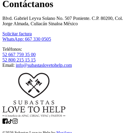
Contáctanos
Blvd. Gabriel Leyva Solano No. 507 Poniente. C.P. 80200, Col.
Jorge Almada, Culiacán Sinaloa México
Solicitar factura
WhatsApp: 667 330 0505
Teléfonos:
52 667 759 35 00
52 800 215 15 15
Email:
info@subastaslovetohelp.com
©
2026
Subastas Love to Help by
Maxilana