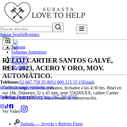
Iniciar Sesión
Registro
Subasta
Lote |
91
Subastas Anteriores
Servicios
RELOJ CARTIER SANTOS GALVÉ,
Nosotros
REF. 2823, ACERO Y ORO, MOV.
Contacto
AUTOMÁTICO.
Teléfonos:
52 667 759 35 00
52 800 215 15 15
Email:
info@subastaslovetohelp.com
Carátula beige, números romanos, fechador a las 4:30 hrs. Bisel en
oro 18k. Diámetro 32 x 45 mm, serie 55628XXX, calibre Cartier
Solicitar factura
WhatsApp:
667 330 0505
049 base Eta 2892-A2, buen estado de conservación.
Ver Video
Subasta —
Joyería y Relojes Finos