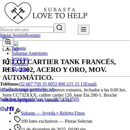
Iniciar Sesión
Registro
Subasta
Lote |
82
Subastas Anteriores
Servicios
RELOJ CARTIER TANK FRANCÉS,
Nosotros
REF. 2302, ACERO Y ORO, MOV.
Contacto
AUTOMÁTICO.
Teléfonos:
52 667 759 35 00
52 800 215 15 15
Email:
info@subastaslovetohelp.com
Carátula beige guilloché, números romanos, fechador a las 6:00 hrs.
Serie CC732XXX, calibre cartier 120, base Eta 200-1. Broche
Solicitar factura
WhatsApp:
667 330 0505
doble desplegable, ext. medida 16 cm.
Subasta —
Joyería y Relojes Finos
100 lotes exclusivos
— Piezas Selectas
11 de diciembre de 2025, 04:00 pm