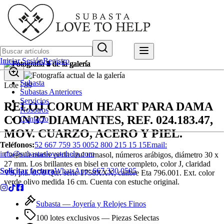
Iniciar Sesión
Registro
Subasta
Lote |
89
Subastas Anteriores
Servicios
RELOJ CORUM HEART PARA DAMA
Nosotros
CON 37 DIAMANTES, REF. 024.183.47,
Contacto
MOV. CUARZO, ACERO Y PIEL.
Teléfonos:
52 667 759 35 00
52 800 215 15 15
Email:
info@subastaslovetohelp.com
Carátula madre perla azul tornasol, números arábigos, diámetro 30 x
27 mm. Los brillantes en bisel en corte completo, color J, claridad
Solicitar factura
WhatsApp:
667 330 0505
VS, p.a. 0.70 Qte. serie 1758XXX, calibre Eta 796.001. Ext. color
verde olivo medida 16 cm. Cuenta con estuche original.
Subasta —
Joyería y Relojes Finos
100 lotes exclusivos
— Piezas Selectas