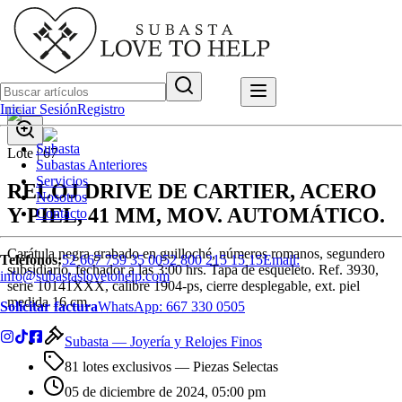
Iniciar Sesión
Registro
Subasta
Lote |
67
Subastas Anteriores
Servicios
RELOJ DRIVE DE CARTIER, ACERO
Nosotros
Y PIEL, 41 MM, MOV. AUTOMÁTICO.
Contacto
Carátula negra grabado en guilloché, números romanos, segundero
Teléfonos:
52 667 759 35 00
52 800 215 15 15
Email:
subsidiario, fechador a las 3:00 hrs. Tapa de esqueleto. Ref. 3930,
info@subastaslovetohelp.com
serie 10141XXX, calibre 1904-ps, cierre desplegable, ext. piel
medida 16 cm.
Solicitar factura
WhatsApp:
667 330 0505
Subasta —
Joyería y Relojes Finos
81 lotes exclusivos
— Piezas Selectas
05 de diciembre de 2024, 05:00 pm