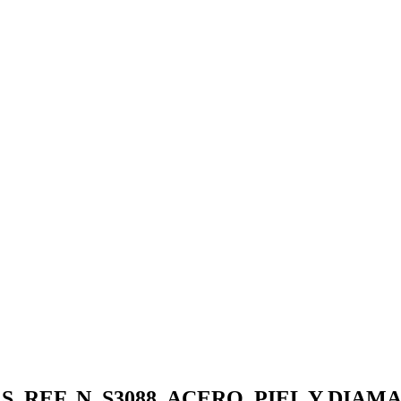
 REF. N. S3088, ACERO, PIEL Y DIAM