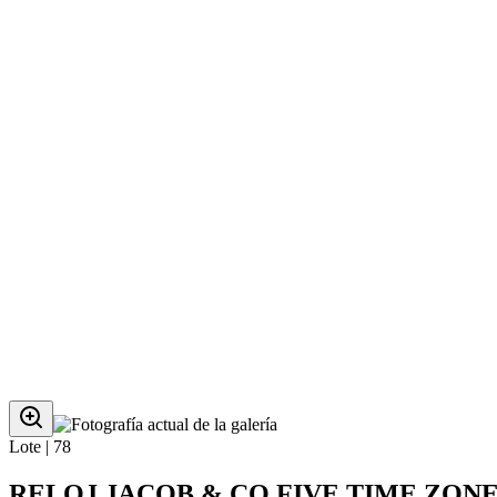
Lote |
78
RELOJ JACOB & CO FIVE TIME ZONES,