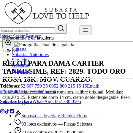
Iniciar Sesión
Registro
Subasta
Lote |
87
Subastas Anteriores
Servicios
RELOJ PARA DAMA CARTIER
Nosotros
TANKISSIME, REF: 2829. TODO ORO
Contacto
ROSA 18K. MOV. CUARZO.
Teléfonos:
52 667 759 35 00
52 800 215 15 15
Email:
info@subastaslovetohelp.com
Carátula beige, con números romanos, calibre original. Medidas:
caja 20 x 25. Extensible corto 14 cm. cierro doble desplegable. Peso
Solicitar factura
WhatsApp:
667 330 0505
total. 77.7 grs.
Subasta —
Joyería y Relojes Finos
93 lotes exclusivos
— Piezas Selectas
23 de octubre de 2025, 05:00 pm