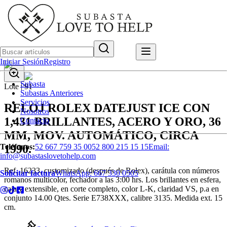
Iniciar Sesión
Registro
Subasta
Lote |
91
Subastas Anteriores
Servicios
RELOJ ROLEX DATEJUST ICE CON
Nosotros
1,431 BRILLANTES, ACERO Y ORO, 36
Contacto
MM, MOV. AUTOMÁTICO, CIRCA
1990.
Teléfonos:
52 667 759 35 00
52 800 215 15 15
Email:
info@subastaslovetohelp.com
Ref. 16233, customizado (después de Rolex), carátula con números
Solicitar factura
WhatsApp:
667 330 0505
romanos multicolor, fechador a las 3:00 hrs. Los brillantes en esfera,
caja y extensible, en corte completo, color L-K, claridad VS, p.a en
conjunto 14.00 Qtes. Serie E738XXX, calibre 3135. Medida ext. 15
cm.