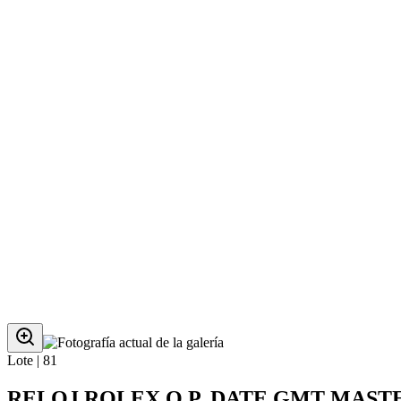
Lote |
81
RELOJ ROLEX O.P. DATE GMT MASTER