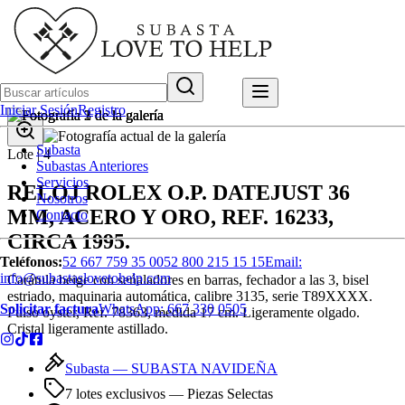
Iniciar Sesión
Registro
Subasta
Lote |
4
Subastas Anteriores
Servicios
RELOJ ROLEX O.P. DATEJUST 36
Nosotros
MM, ACERO Y ORO, REF. 16233,
Contacto
CIRCA 1995.
Teléfonos:
52 667 759 35 00
52 800 215 15 15
Email:
info@subastaslovetohelp.com
Carátula beige con seńaladores en barras, fechador a las 3, bisel
estriado, maquinaria automática, calibre 3135, serie T89XXXX.
Solicitar factura
WhatsApp:
667 330 0505
Pulso oyster, Ref. 78363, medida 17 cm. Ligeramente olgado.
Cristal ligeramente astillado.
Subasta —
SUBASTA NAVIDEÑA
7 lotes exclusivos
— Piezas Selectas