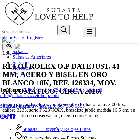
Iniciar Sesión
Registro
Subasta
Lote |
89
Subastas Anteriores
Servicios
RELOJ ROLEX O.P DATEJUST, 41
Nosotros
MM, ACERO Y BISEL EN ORO
Contacto
BLANCO 18K, REF. 126334, MOV.
AUTOMÁTICO, CIRCA 2016.
Teléfonos:
52 667 759 35 00
52 800 215 15 15
Email:
info@subastaslovetohelp.com
Esfera gris, indicadores con diamantes, fechador a las 3:00 hrs,
Solicitar factura
WhatsApp:
667 330 0505
calibre 3235, serie PS237XXX, brazalete jubilé medida 16.5 cm, en
buen estado de conservación, cuenta con estuche.
Subasta —
Joyería y Relojes Finos
93 lotes exclusivos
— Piezas Selectas