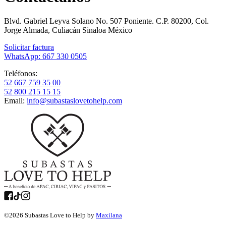
Blvd. Gabriel Leyva Solano No. 507 Poniente. C.P. 80200, Col.
Jorge Almada, Culiacán Sinaloa México
Solicitar factura
WhatsApp: 667 330 0505
Teléfonos:
52 667 759 35 00
52 800 215 15 15
Email:
info@subastaslovetohelp.com
©
2026
Subastas Love to Help by
Maxilana