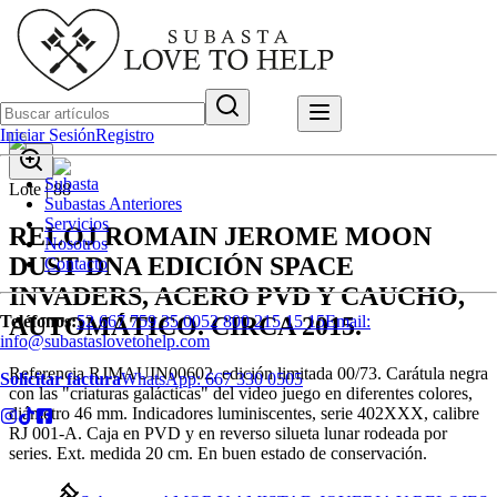
Iniciar Sesión
Registro
Subasta
Lote |
88
Subastas Anteriores
Servicios
RELOJ ROMAIN JEROME MOON
Nosotros
DUST DNA EDICIÓN SPACE
Contacto
INVADERS, ACERO PVD Y CAUCHO,
AUTOMÁTICO. CIRCA 2015.
Teléfonos:
52 667 759 35 00
52 800 215 15 15
Email:
info@subastaslovetohelp.com
Referencia RJMAUIN00602, edición limitada 00/73. Carátula negra
Solicitar factura
WhatsApp:
667 330 0505
con las "criaturas galácticas" del video juego en diferentes colores,
diámetro 46 mm. Indicadores luminiscentes, serie 402XXX, calibre
RJ 001-A. Caja en PVD y en reverso silueta lunar rodeada por
series. Ext. medida 20 cm. En buen estado de conservación.