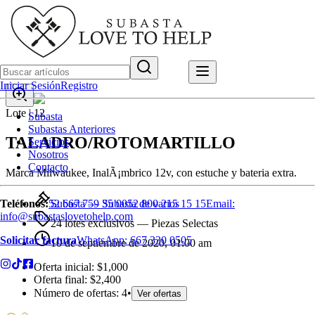
Iniciar Sesión
Registro
Lote |
12
Subasta
Subastas Anteriores
TALADRO/ROTOMARTILLO
Servicios
Nosotros
Contacto
Marca Milwaukee, InalÃ¡mbrico 12v, con estuche y bateria extra.
Subasta —
Subasta de varios
Teléfonos:
52 667 759 35 00
52 800 215 15 15
Email:
info@subastaslovetohelp.com
24 lotes exclusivos
— Piezas Selectas
Solicitar factura
WhatsApp:
667 330 0505
10 de septiembre de 2020, 01:00 am
Oferta inicial:
$1,000
Oferta final:
$2,400
Número de ofertas:
4
•
Ver ofertas