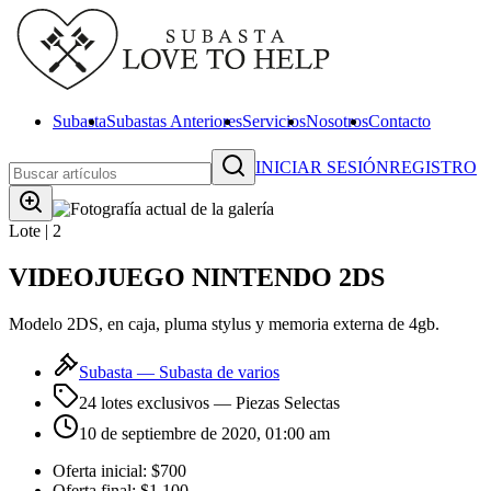
Subasta
Subastas Anteriores
Servicios
Nosotros
Contacto
INICIAR SESIÓN
REGISTRO
Lote |
2
VIDEOJUEGO NINTENDO 2DS
Modelo 2DS, en caja, pluma stylus y memoria externa de 4gb.
Subasta —
Subasta de varios
24 lotes exclusivos
— Piezas Selectas
10 de septiembre de 2020, 01:00 am
Oferta inicial:
$700
Oferta final:
$1,100