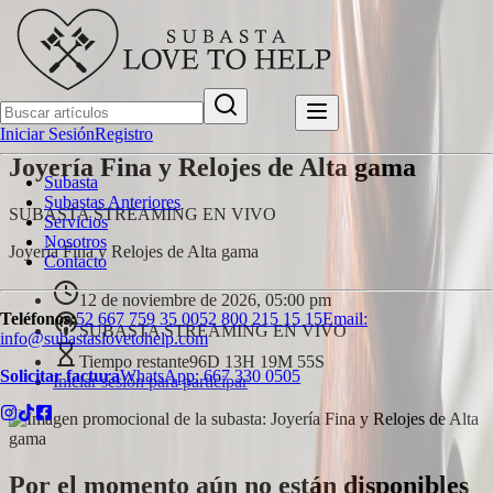
Iniciar Sesión
Registro
Joyería Fina y Relojes de Alta gama
Subasta
Subastas Anteriores
SUBASTA STREAMING EN VIVO
Servicios
Nosotros
Joyería Fina y Relojes de Alta gama
Contacto
12 de noviembre de 2026, 05:00 pm
Teléfonos:
52 667 759 35 00
52 800 215 15 15
Email:
SUBASTA STREAMING EN VIVO
info@subastaslovetohelp.com
Tiempo restante
96D 13H 19M 55S
Solicitar factura
WhatsApp:
667 330 0505
Iniciar sesión para participar
Por el momento aún no están disponibles