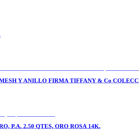
.
SH Y ANILLO FIRMA TIFFANY & Co COLECCIÓ
 P.A. 2.50 QTES, ORO ROSA 14K.