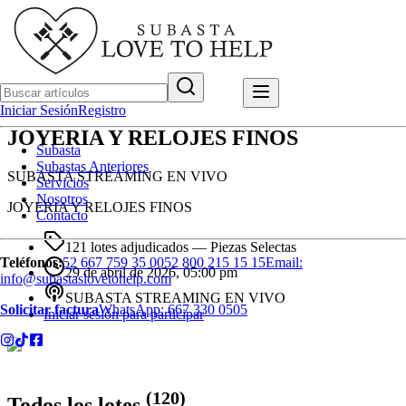
Iniciar Sesión
Registro
JOYERIA Y RELOJES FINOS
Subasta
Subastas Anteriores
SUBASTA STREAMING EN VIVO
Servicios
Nosotros
JOYERIA Y RELOJES FINOS
Contacto
121 lotes adjudicados
— Piezas Selectas
Teléfonos:
52 667 759 35 00
52 800 215 15 15
Email:
29 de abril de 2026, 05:00 pm
info@subastaslovetohelp.com
SUBASTA STREAMING EN VIVO
Solicitar factura
WhatsApp:
667 330 0505
Iniciar sesión para participar
(
120
)
Todos los lotes