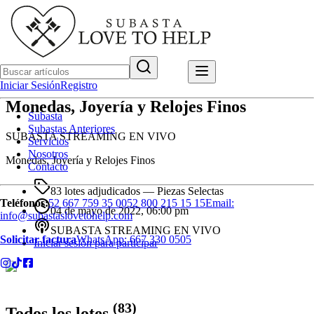
Iniciar Sesión
Registro
Monedas, Joyería y Relojes Finos
Subasta
Subastas Anteriores
SUBASTA STREAMING EN VIVO
Servicios
Nosotros
Monedas, Joyería y Relojes Finos
Contacto
83 lotes adjudicados
— Piezas Selectas
Teléfonos:
52 667 759 35 00
52 800 215 15 15
Email:
04 de mayo de 2022, 06:00 pm
info@subastaslovetohelp.com
SUBASTA STREAMING EN VIVO
Solicitar factura
WhatsApp:
667 330 0505
Iniciar sesión para participar
(
83
)
Todos los lotes