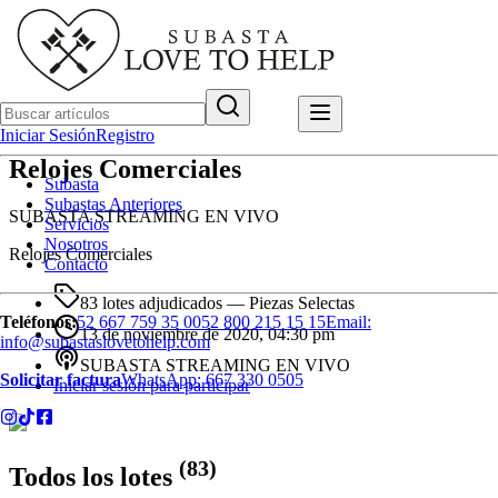
Iniciar Sesión
Registro
Relojes Comerciales
Subasta
Subastas Anteriores
SUBASTA STREAMING EN VIVO
Servicios
Nosotros
Relojes Comerciales
Contacto
83 lotes adjudicados
— Piezas Selectas
Teléfonos:
52 667 759 35 00
52 800 215 15 15
Email:
13 de noviembre de 2020, 04:30 pm
info@subastaslovetohelp.com
SUBASTA STREAMING EN VIVO
Solicitar factura
WhatsApp:
667 330 0505
Iniciar sesión para participar
(
83
)
Todos los lotes