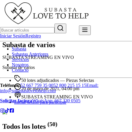
Iniciar Sesión
Registro
Subasta de varios
Subasta
Subastas Anteriores
SUBASTA STREAMING EN VIVO
Servicios
Nosotros
Subasta de varios
Contacto
50 lotes adjudicados
— Piezas Selectas
Teléfonos:
52 667 759 35 00
52 800 215 15 15
Email:
20 de mayo de 2021, 04:00 pm
info@subastaslovetohelp.com
SUBASTA STREAMING EN VIVO
Solicitar factura
WhatsApp:
667 330 0505
Iniciar sesión para participar
(
50
)
Todos los lotes