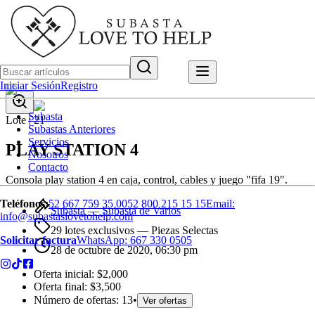
Iniciar Sesión
Registro
Subasta
Lote |
21
Subastas Anteriores
Servicios
PLAY STATION 4
Nosotros
Contacto
Consola play station 4 en caja, control, cables y juego "fifa 19".
Teléfonos:
52 667 759 35 00
52 800 215 15 15
Email:
Subasta —
Subasta de Varios
info@subastaslovetohelp.com
29 lotes exclusivos
— Piezas Selectas
Solicitar factura
WhatsApp:
667 330 0505
28 de octubre de 2020, 06:30 pm
Oferta inicial:
$2,000
Oferta final:
$3,500
Número de ofertas:
13
•
Ver ofertas