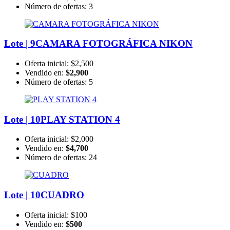
Número de ofertas:
3
Lote | 9
CAMARA FOTOGRÁFICA NIKON
Oferta inicial:
$2,500
Vendido en:
$2,900
Número de ofertas:
5
Lote | 10
PLAY STATION 4
Oferta inicial:
$2,000
Vendido en:
$4,700
Número de ofertas:
24
Lote | 10
CUADRO
Oferta inicial:
$100
Vendido en:
$500