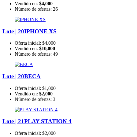
Vendido en:
$4,000
Número de ofertas:
26
Lote | 20
IPHONE XS
Oferta inicial:
$4,000
Vendido en:
$10,000
Número de ofertas:
49
Lote | 20
BECA
Oferta inicial:
$1,000
Vendido en:
$2,000
Número de ofertas:
3
Lote | 21
PLAY STATION 4
Oferta inicial:
$2,000