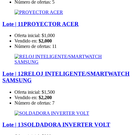
Número de ofertas:
5
Lote | 11
PROYECTOR ACER
Oferta inicial:
$1,000
Vendido en:
$2,000
Número de ofertas:
11
Lote | 12
RELOJ INTELIGENTE/SMARTWATCH
SAMSUNG
Oferta inicial:
$1,500
Vendido en:
$2,200
Número de ofertas:
7
Lote | 13
SOLDADORA INVERTER VOLT