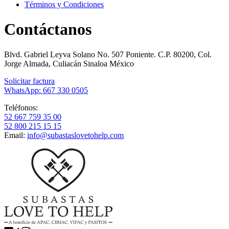
Términos y Condiciones
Contáctanos
Blvd. Gabriel Leyva Solano No. 507 Poniente. C.P. 80200, Col.
Jorge Almada, Culiacán Sinaloa México
Solicitar factura
WhatsApp: 667 330 0505
Teléfonos:
52 667 759 35 00
52 800 215 15 15
Email:
info@subastaslovetohelp.com