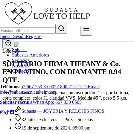
Iniciar Sesión
Registro
Subasta
Lote |
26
Subastas Anteriores
Servicios
SOLITARIO FIRMA TIFFANY & Co.
Nosotros
EN PLATINO, CON DIAMANTE 0.94
Contacto
QTE.
Teléfonos:
52 667 759 35 00
52 800 215 15 15
Email:
info@subastaslovetohelp.com
Hechura clásica, en 6 uńas, gema con inscripción láser por la firma,
corte completo, color H, claridad VVS. Medida #5 ˝, peso 5.5 grs.
Solicitar factura
WhatsApp:
667 330 0505
Subasta —
JOYERIA Y RELOJES FINOS
32 lotes exclusivos
— Piezas Selectas
19 de septiembre de 2024, 05:00 pm