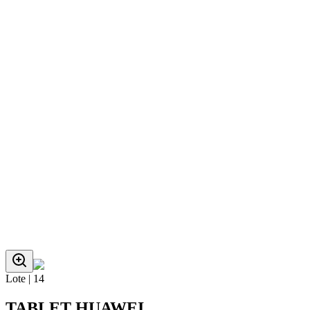
Lote |
14
TABLET HUAWEI